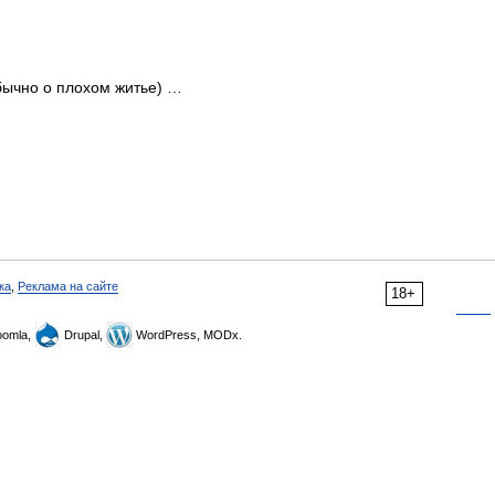
обычно о плохом житье) …
ка
,
Реклама на сайте
18+
omla,
Drupal,
WordPress, MODx.