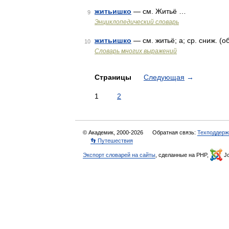
житьишко
— см. Житьё …
9
Энциклопедический словарь
житьишко
— см. житьё; а; ср. сниж. (
10
Словарь многих выражений
Страницы
Следующая
→
1
2
© Академик, 2000-2026
Обратная связь:
Техподдерж
👣 Путешествия
Экспорт словарей на сайты
, сделанные на PHP,
Jo