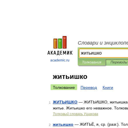
Словари и энциклоп
academic.ru
Толкования
Переводы
житьишко
Толкование
Перевод
Книги
ЖИТЬИШКО
— ЖИТЬИШКО, житьишка, мн.
1
житье. Житьишко его неважное. Толков
Толковый словарь Ушакова
житьишко
— ЖИТЬЁ, я, ср. (разг.). То
2