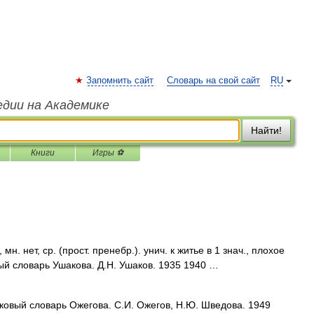
Запомнить сайт
Словарь на свой сайт
RU
едии на Академике
Найти!
Книги
Игры ⚽
 нет, ср. (прост. пренебр.). унич. к житье в 1 знач., плохое
ый словарь Ушакова. Д.Н. Ушаков. 1935 1940 …
лковый словарь Ожегова. С.И. Ожегов, Н.Ю. Шведова. 1949