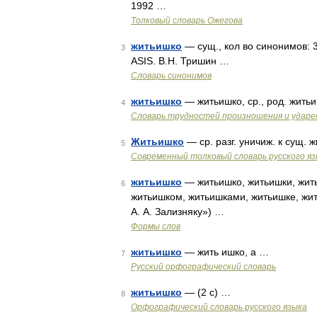
1992 …
Толковый словарь Ожегова
житьишко
— сущ., кол во синонимов: 3
3
ASIS. В.Н. Тришин …
Словарь синонимов
житьишко
— житьишко, ср., род. жить
4
Словарь трудностей произношения и ударен
Житьишко
— ср. разг. уничиж. к сущ.
5
Современный толковый словарь русского я
житьишко
— житьишко, житьишки, жить
6
житьишком, житьишками, житьишке, жи
А. А. Зализняку») …
Формы слов
житьишко
— жить ишко, а …
7
Русский орфографический словарь
житьишко
— (2 с) …
8
Орфографический словарь русского языка