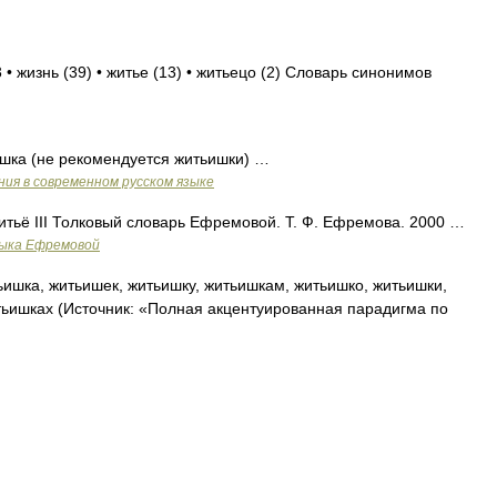
 • жизнь (39) • житье (13) • житьецо (2) Словарь синонимов
ишка (не рекомендуется житьишки) …
ия в современном русском языке
 житьё III Толковый словарь Ефремовой. Т. Ф. Ефремова. 2000 …
зыка Ефремовой
ишка, житьишек, житьишку, житьишкам, житьишко, житьишки,
тьишках (Источник: «Полная акцентуированная парадигма по